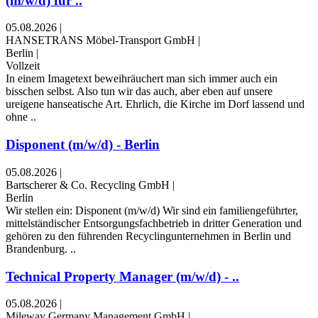
(m/w/d) für ..
05.08.2026
|
HANSETRANS Möbel-Transport GmbH
|
Berlin
|
Vollzeit
In einem Imagetext beweih­räuchert man sich immer auch ein
bisschen selbst. Also tun wir das auch, aber eben auf unsere
ureigene hanseatische Art. Ehrlich, die Kirche im Dorf lassend und
ohne ..
Disponent (m/w/d) - Berlin
05.08.2026
|
Bartscherer & Co. Recycling GmbH
|
Berlin
Wir stellen ein: Disponent (m/w/d) Wir sind ein familiengeführter,
mittelständischer Entsorgungsfachbetrieb in dritter Generation und
gehören zu den führenden Recyclingunternehmen in Berlin und
Brandenburg. ..
Technical Property Manager (m/w/d) - ..
05.08.2026
|
Mileway Germany Management GmbH
|