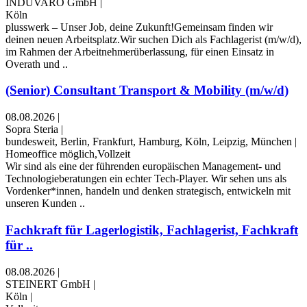
INDUVARO GmbH
|
Köln
plusswerk – Unser Job, deine Zukunft!Gemeinsam finden wir
deinen neuen Arbeitsplatz.Wir suchen Dich als Fachlagerist (m/w/d),
im Rahmen der Arbeitnehmerüberlassung, für einen Einsatz in
Overath und ..
(Senior) Consultant Transport & Mobility (m/w/d)
08.08.2026
|
Sopra Steria
|
bundesweit, Berlin, Frankfurt, Hamburg, Köln, Leipzig, München
|
Homeoffice möglich,Vollzeit
Wir sind als eine der führenden europäischen Management- und
Technologieberatungen ein echter Tech-Player. Wir sehen uns als
Vordenker*innen, handeln und denken strategisch, entwickeln mit
unseren Kunden ..
Fachkraft für Lagerlogistik, Fachlagerist, Fachkraft
für ..
08.08.2026
|
STEINERT GmbH
|
Köln
|