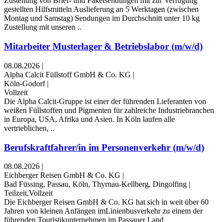
Zustellung von Brief- und Paketsendungen mit zur Verfügung
gestellten Hilfsmitteln Auslieferung an 5 Werktagen (zwischen
Montag und Samstag) Sendungen im Durchschnitt unter 10 kg
Zustellung mit unseren ..
Mitarbeiter Musterlager & Betriebslabor (m/w/d)
08.08.2026
|
Alpha Calcit Füllstoff GmbH & Co. KG
|
Köln-Godorf
|
Vollzeit
Die Alpha Calcit-Gruppe ist einer der führenden Lieferanten von
weißen Füllstoffen und Pigmenten für zahlreiche Industriebranchen
in Europa, USA, Afrika und Asien. In Köln laufen alle
vertrieblichen, ..
Berufskraftfahrer/in im Personenverkehr (m/w/d)
08.08.2026
|
Eichberger Reisen GmbH & Co. KG
|
Bad Füssing, Passau, Köln, Thyrnau-Kellberg, Dingolfing
|
Teilzeit,Vollzeit
Die Eichberger Reisen GmbH & Co. KG hat sich in weit über 60
Jahren von kleinen Anfängen imLinienbusverkehr zu einem der
führenden Touristikunternehmen im Passauer Land