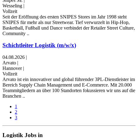
Snipes SE
|
Wesseling
|
Vollzeit
Seit der Eröffnung des ersten SNIPES Stores im Jahr 1998 steht
SNIPES für mehr als nur Streetwear. Tief verwurzelt in Hip-Hop,
Basketball, Fußball und Dance verbindet der Retailer Street Culture,
Community ..
Schichtleiter Logistik (m/w/x)
04.08.2026
|
Arvato
|
Hannover
|
Vollzeit
Arvato ist ein innovativer und global führender 3PL-Dienstleister im
Bereich Supply Chain Management und E-Commerce. Mit 20.000
Teammitgliedern an über 100 Standorten fokussieren wir uns auf die
Branchen ..
1
2
3
Logistik Jobs in